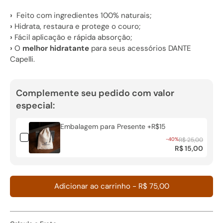
›
Feito com ingredientes 100% naturais;
›
Hidrata, restaura e protege o couro;
›
Fácil aplicação e rápida absorção;
›
O
melhor hidratante
para seus acessórios DANTE
Capelli.
Complemente seu pedido com valor
especial:
Embalagem para Presente +R$15
-40%
R$ 25,00
R$ 15,00
Adicionar ao carrinho
-
R$ 75,00