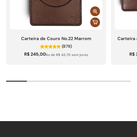
Carteira de Couro No.22 Marrom
Carteira
(879)
R$ 245,00
R$ 
6x de R$ 43,70 sem juros